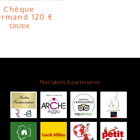
Chèque
rmand 120 €
120,00
€
Nos labels & partenaires