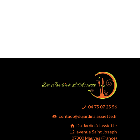
04 75 07 25 56
contact@dujardinalassiette.fr
Du Jardin à l'assiette
12, avenue Saint Joseph
07300 Mauves (France)