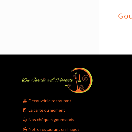
Gou
Découvrir le restaurant
La carte du moment
Nos chèques gourmands
Notre restaurant en images