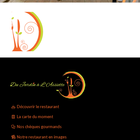
Découvrir le restaurant
La carte du moment
Nos chèques gourmands
Notre restaurant en images