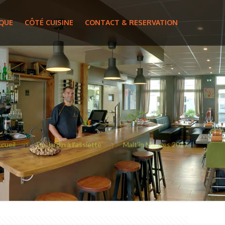
IQUE
CÔTÉ CUISINE
CONTACT & RESERVATION
cueil
Du Jardin à l'assiette
Malt’in Mauves 2017