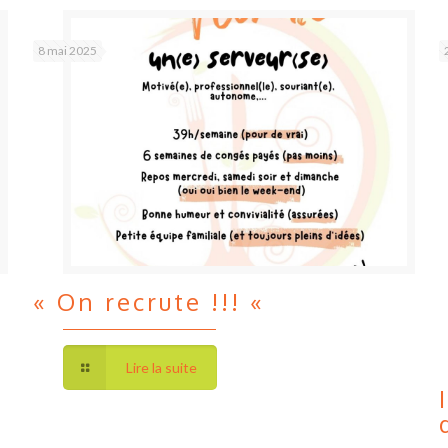
8 mai 2025
« On recrute !!! «
Lire la suite