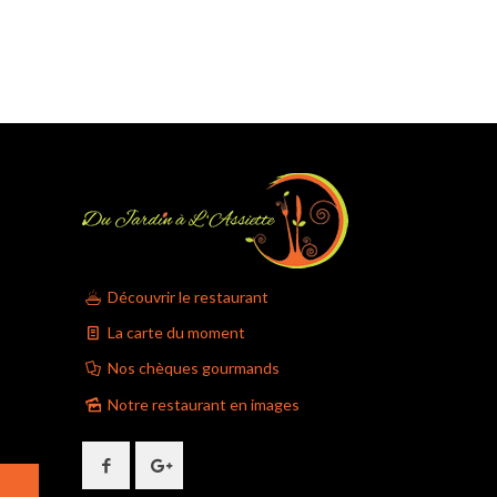
Découvrir le restaurant
La carte du moment
Nos chèques gourmands
Notre restaurant en images